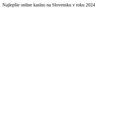
Najlepšie online kasíno na Slovensku v roku 2024