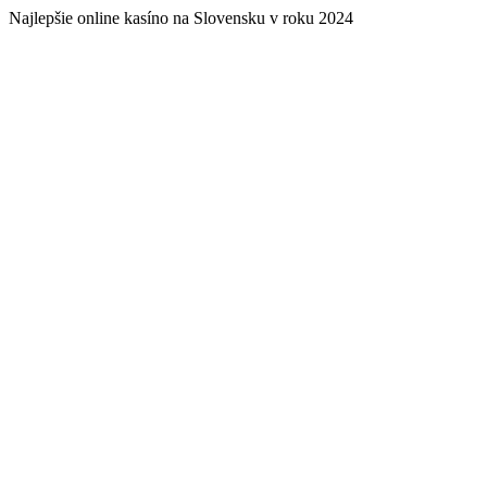
Najlepšie online kasíno na Slovensku v roku 2024